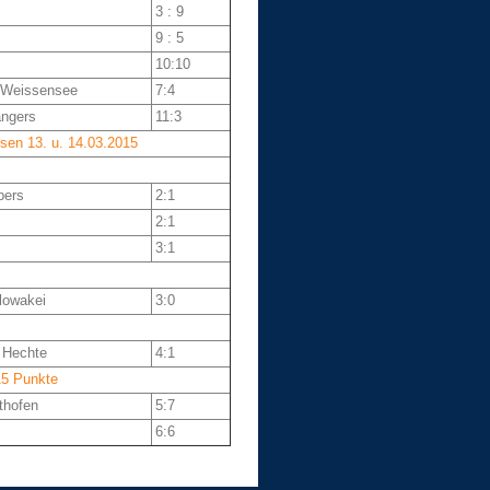
3 : 9
9 : 5
10:10
 Weissensee
7:4
angers
11:3
sen 13. u. 14.03.2015
ers
2:1
2:1
3:1
lowakei
3:0
 Hechte
4:1
15 Punkte
thofen
5:7
6:6