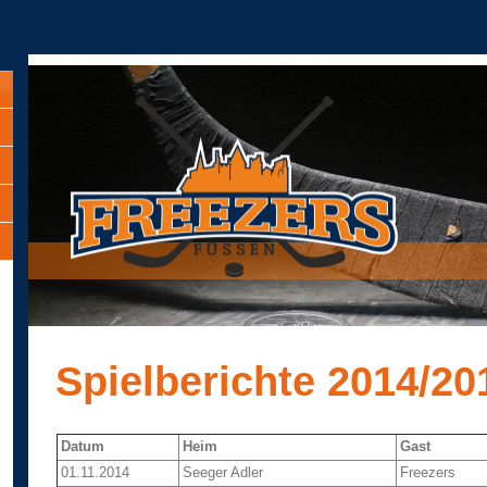
Spielberichte 2014/20
Datum
Heim
Gast
01.11.2014
Seeger Adler
Freezers