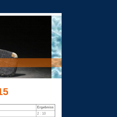
15
Ergebniss
2 : 10