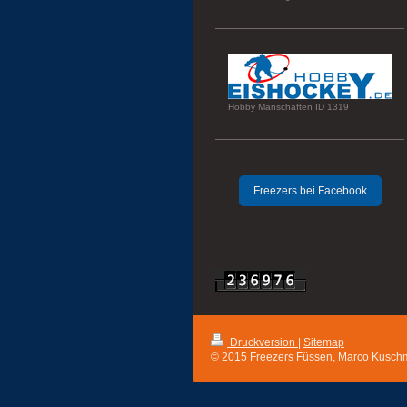
Hobby Manschaften ID 1319
Freezers bei Facebook
Druckversion
|
Sitemap
© 2015 Freezers Füssen, Marco Kusch